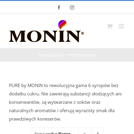
Skip
Facebook
Instagram
to
content
Strona główna
PURE by Monin
PURE by MONIN to rewolucyjna gama 6 syropów bez
dodatku cukru. Nie zawierają substancji słodzących ani
konserwantów, są wytwarzane z soków oraz
naturalnych aromatów i oferują wyrazisty smak dla
prawdziwych koneserów.
Sortuj według
Nazwa