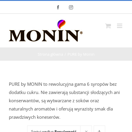
Skip
Facebook
Instagram
to
content
Strona główna
PURE by Monin
PURE by MONIN to rewolucyjna gama 6 syropów bez
dodatku cukru. Nie zawierają substancji słodzących ani
konserwantów, są wytwarzane z soków oraz
naturalnych aromatów i oferują wyrazisty smak dla
prawdziwych koneserów.
Sortuj według
Popularność