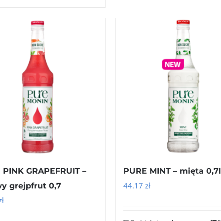
 PINK GRAPEFRUIT –
PURE MINT – mięta 0,7l
44.17
zł
y grejpfrut 0,7
zł