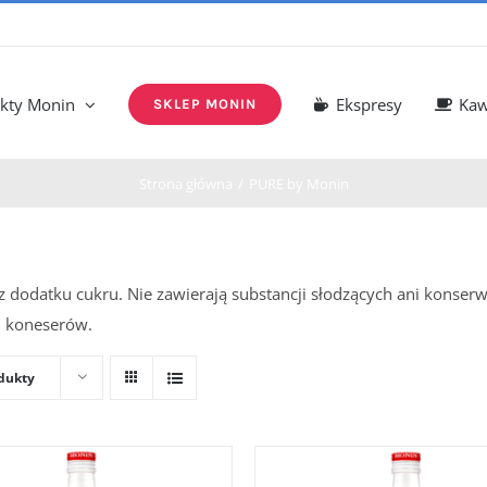
kty Monin
Ekspresy
Ka
SKLEP MONIN
Strona główna
PURE by Monin
dodatku cukru. Nie zawierają substancji słodzących ani konser
h koneserów.
dukty