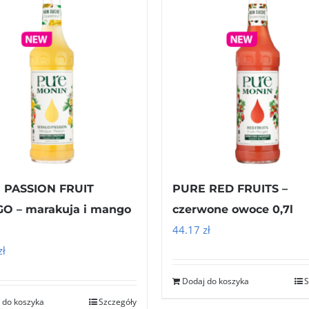
 PASSION FRUIT
PURE RED FRUITS –
O – marakuja i mango
czerwone owoce 0,7l
44.17
zł
zł
Dodaj do koszyka
S
 do koszyka
Szczegóły