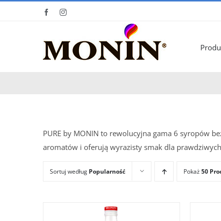
Skip
Facebook
Instagram
to
content
Produ
PURE by MONIN to rewolucyjna gama 6 syropów bez 
aromatów i oferują wyrazisty smak dla prawdziwyc
Sortuj według
Popularność
Pokaż
50 Pro