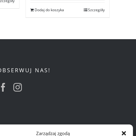
zczegóły
Dodaj do koszyka
Szczegóły
OBSERWUJ NAS!
Zarządzaj zgodą