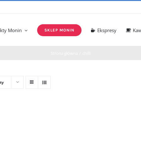
kty Monin
Ekspresy
Ka
SKLEP MONIN
Strona główna
chilli
ty