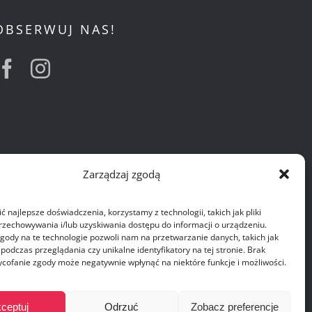
OBSERWUJ NAS!
Zarządzaj zgodą
 najlepsze doświadczenia, korzystamy z technologii, takich jak pliki
przechowywania i/lub uzyskiwania dostępu do informacji o urządzeniu.
gody na te technologie pozwoli nam na przetwarzanie danych, takich jak
odczas przeglądania czy unikalne identyfikatory na tej stronie. Brak
ycofanie zgody może negatywnie wpłynąć na niektóre funkcje i możliwości.
ceptuj
Odrzuć
Zobacz preferencje