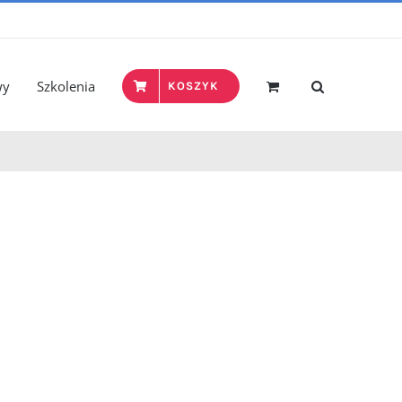
wy
Szkolenia
KOSZYK