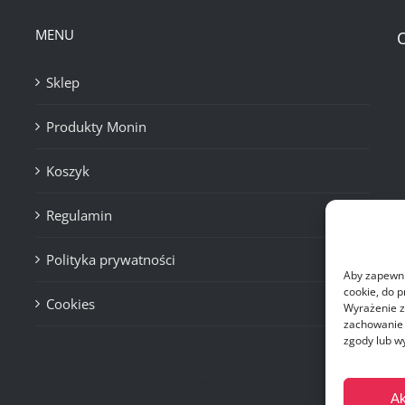
MENU
Sklep
Produkty Monin
Koszyk
Regulamin
Polityka prywatności
Aby zapewnić
cookie, do 
Cookies
Wyrażenie z
zachowanie p
zgody lub w
Last Minute
Włoska Kawa
Wakacje
Ak