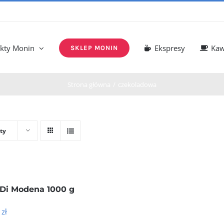
kty Monin
Ekspresy
Ka
SKLEP MONIN
Strona główna
czekoladowa
ty
 Di Modena 1000 g
6
zł