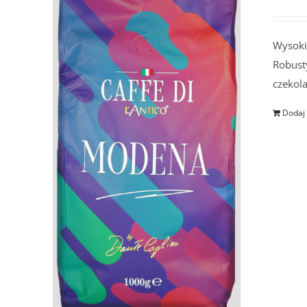
Wysokie
Robusty
czekol
Dodaj