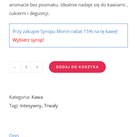
aromacie bez posmaku. Idealnie nadaje się do kawiarni ,
cukierni i degustcji.
Przy zakupie Syropu Monin rabat 15% na tę kawę!
Wybierz syrop!
DODAJ DO KOSZYKA
ilość
Caffé
Di
Roma
Kategoria:
Kawa
1000
Tagi:
Intesywny
,
Trwały
g
Opis