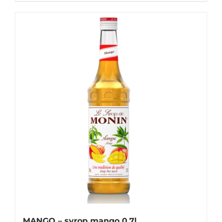
MANGO – syrop mango 0,7l