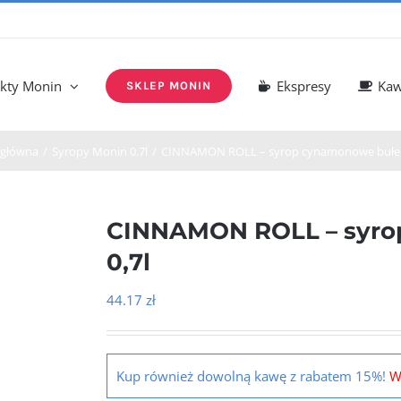
kty Monin
Ekspresy
Ka
SKLEP MONIN
 główna
Syropy Monin 0.7l
CINNAMON ROLL – syrop cynamonowe bułecz
CINNAMON ROLL – syro
0,7l
44.17
zł
Kup również dowolną kawę z rabatem 15%!
W