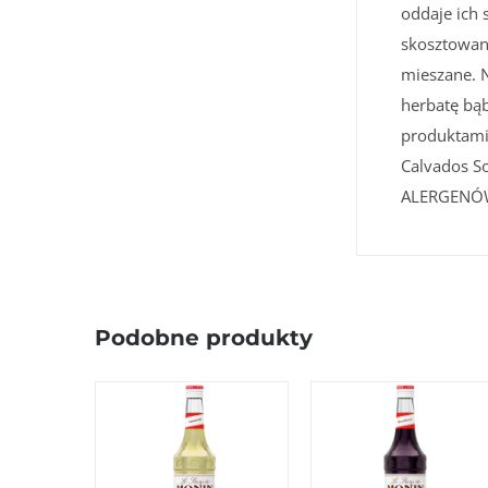
oddaje ich
skosztowan
mieszane. 
herbatę bą
produktami 
Calvados 
ALERGENÓW
Podobne produkty