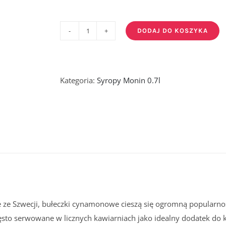
DODAJ DO KOSZYKA
ilość
CINNAMON
ROLL
-
Kategoria:
Syropy Monin 0.7l
syrop
cynamonowe
bułeczki
0,7l
 ze Szwecji, bułeczki cynamonowe cieszą się ogromną popularno
zęsto serwowane w licznych kawiarniach jako idealny dodatek d