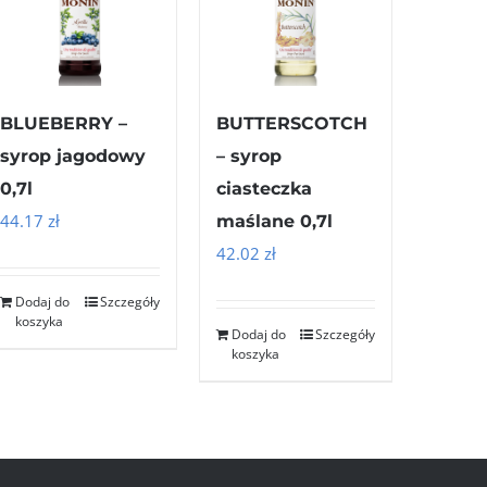
BLUEBERRY –
BUTTERSCOTCH
syrop jagodowy
– syrop
0,7l
ciasteczka
44.17
zł
maślane 0,7l
42.02
zł
Dodaj do
Szczegóły
koszyka
Dodaj do
Szczegóły
koszyka