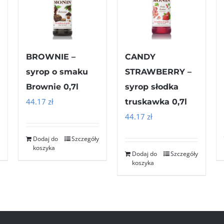
BROWNIE –
CANDY
syrop o smaku
STRAWBERRY –
Brownie 0,7l
syrop słodka
44.17
zł
truskawka 0,7l
44.17
zł
Dodaj do
Szczegóły
koszyka
Dodaj do
Szczegóły
koszyka