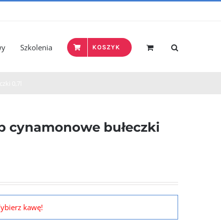
wy
Szkolenia
KOSZYK
ki 0,7l
p cynamonowe bułeczki
ybierz kawę!