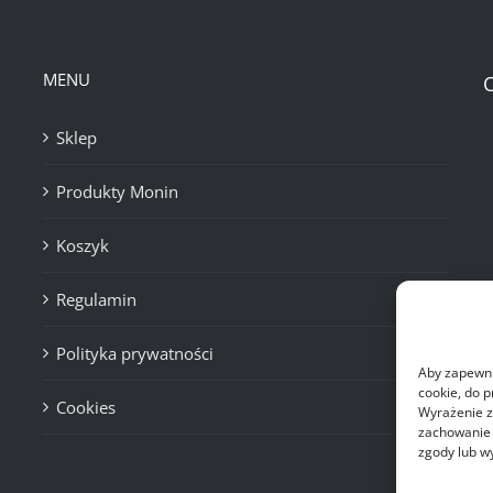
MENU
Sklep
Produkty Monin
Koszyk
Regulamin
Polityka prywatności
Aby zapewnić
cookie, do 
Cookies
Wyrażenie z
zachowanie p
zgody lub w