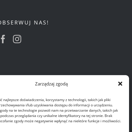
OBSERWUJ NAS!
Zarządzaj zgodą
 najlepsze doświadczenia, korzystamy z technologii, takich jak pliki
przechowywania i/lub uzyskiwania dostępu do informacji o urządzeniu.
gody na te technologie pozwoli nam na przetwarzanie danych, takich jak
odczas przeglądania czy unikalne identyfikatory na tej stronie. Brak
ycofanie zgody może negatywnie wpłynąć na niektóre funkcje i możliwości.