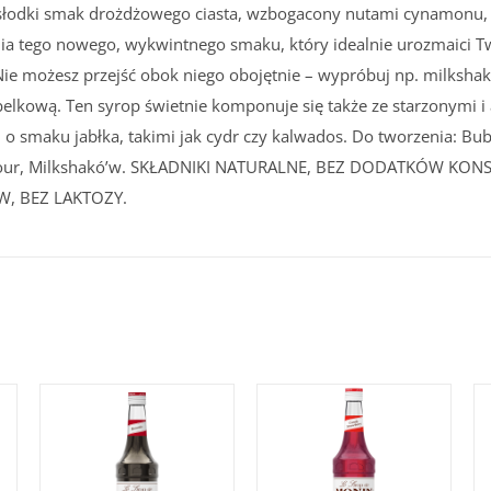
 słodki smak drożdżowego ciasta, wzbogacony nutami cynamonu,
ia tego nowego, wykwintnego smaku, który idealnie urozmaici Tw
Nie możesz przejść obok niego obojętnie – wypróbuj np. milksh
belkową. Ten syrop świetnie komponuje się także ze starzonymi
o smaku jabłka, takimi jak cydr czy kalwados. Do tworzenia: Bubb
Sour, Milkshakó’w. SKŁADNIKI NATURALNE, BEZ DODATKÓW KO
, BEZ LAKTOZY.