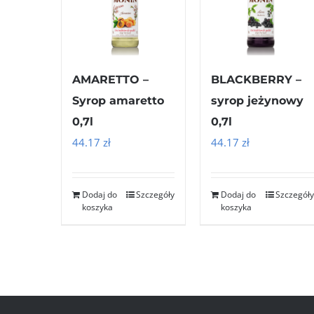
AMARETTO –
BLACKBERRY –
Syrop amaretto
syrop jeżynowy
0,7l
0,7l
44.17
zł
44.17
zł
Dodaj do
Szczegóły
Dodaj do
Szczegóły
koszyka
koszyka