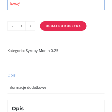
kawę!
DODAJ DO KOSZYKA
ilość
HAZELNUT
-
syrop
Kategoria:
Syropy Monin 0.25l
orzechowy
0,25ltr
Opis
Informacje dodatkowe
Opis