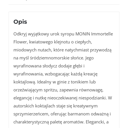
0,7l
NOWOŚĆ!!!
Opis
Odkryj wyjątkowy urok syropu MONIN Immortelle
Flower, kwiatowego klejnotu o ciepłych,
miodowych nutach, które natychmiast przywodzą
na myśl śródziemnomorskie słońce. Jego
wyrafinowana słodycz dodaje głębi i
wyrafinowania, wzbogacając każdą kreację
koktajlową. Idealny w ginie z tonikiem lub
orzeźwiającym spritzu, zapewnia równowagę,
elegancję i nutkę nieoczekiwanej niespodzianki. W
autorskich koktajlach staje się kreatywnym
sprzymierzeńcem, oferując barmanom odważną i
charakterystyczną paletę aromatów. Elegancki, a