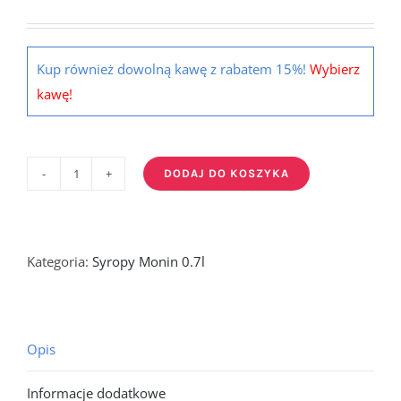
Kup również dowolną kawę z rabatem 15%!
Wybierz
kawę!
DODAJ DO KOSZYKA
ilość
IMMORTELLE
FLOWER
-
Kategoria:
Syropy Monin 0.7l
syrop
o
smaku
Opis
Kwiatu
Nieśmiertelnika
Informacje dodatkowe