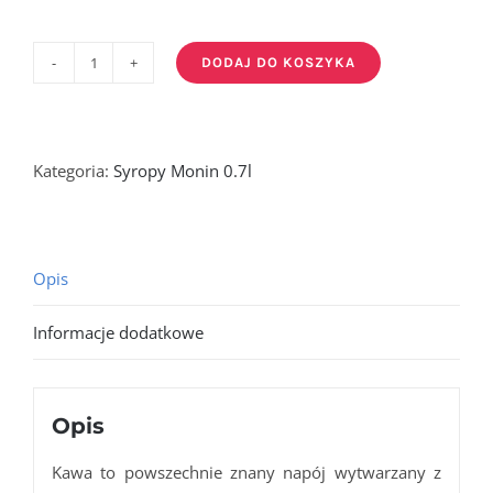
DODAJ DO KOSZYKA
ilość
COFFEE-
syrop
kawowy
Kategoria:
Syropy Monin 0.7l
0,7l
Opis
Informacje dodatkowe
Opis
Kawa to powszechnie znany napój wytwarzany z