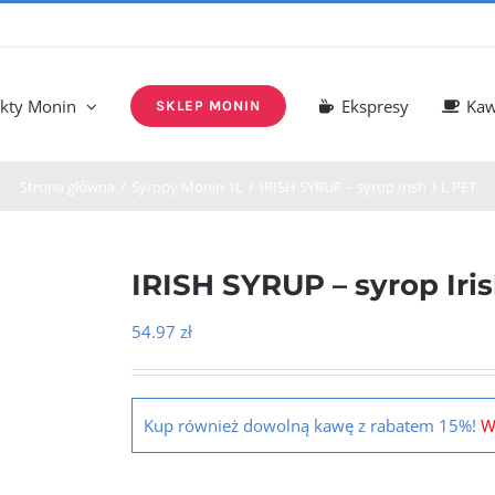
kty Monin
Ekspresy
Ka
SKLEP MONIN
Strona główna
Syropy Monin 1L
IRISH SYRUP – syrop Irish 1 L PET
IRISH SYRUP – syrop Iris
54.97
zł
Kup również dowolną kawę z rabatem 15%!
W