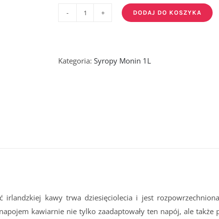
DODAJ DO KOSZYKA
ilość
IRISH
SYRUP
-
Kategoria:
Syropy Monin 1L
syrop
Irish
1
L
PET
ć irlandzkiej kawy trwa dziesięciolecia i jest rozpowrzechnio
 napojem kawiarnie nie tylko zaadaptowały ten napój, ale takż