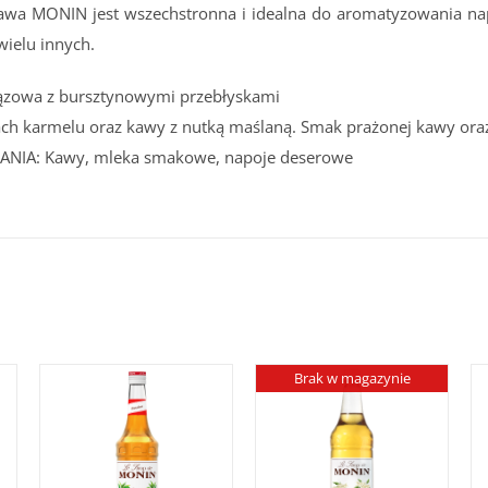
kawa MONIN jest wszechstronna i idealna do aromatyzowania n
wielu innych.
zowa z bursztynowymi przebłyskami
ch karmelu oraz kawy z nutką maślaną. Smak prażonej kawy oraz 
NIA: Kawy, mleka smakowe, napoje deserowe
Brak w magazynie