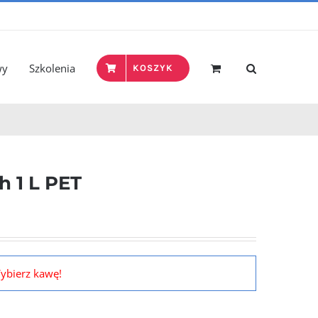
wy
Szkolenia
KOSZYK
h 1 L PET
ybierz kawę!