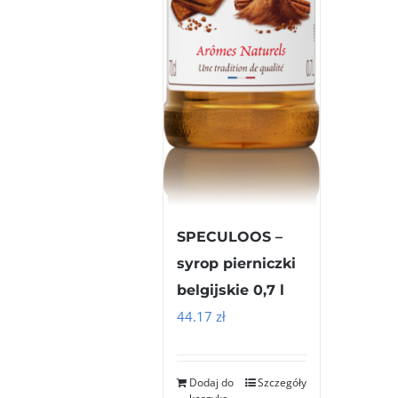
SPECULOOS –
syrop pierniczki
belgijskie 0,7 l
44.17
zł
Dodaj do
Szczegóły