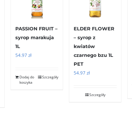
PASSION FRUIT –
ELDER FLOWER
syrop marakuja
– syrop z
1L
kwiatów
54.97
zł
czarnego bzu 1L
PET
54.97
zł
Dodaj do
Szczegóły
koszyka
Szczegóły