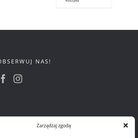
koszyka
OBSERWUJ NAS!
Zarządzaj zgodą