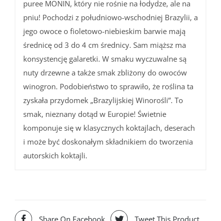
puree MONIN, który nie rośnie na łodydze, ale na
pniu! Pochodzi z południowo-wschodniej Brazylii, a
jego owoce o fioletowo-niebieskim barwie mają
średnicę od 3 do 4 cm średnicy. Sam miąższ ma
konsystencję galaretki. W smaku wyczuwalne są
nuty drzewne a także smak zbliżony do owoców
winogron. Podobieństwo to sprawiło, że roślina ta
zyskała przydomek „Brazylijskiej Winorośli”. To
smak, nieznany dotąd w Europie! Świetnie
komponuje się w klasycznych koktajlach, deserach
i może być doskonałym składnikiem do tworzenia
autorskich koktajli.
Share On Facebook
Tweet This Product