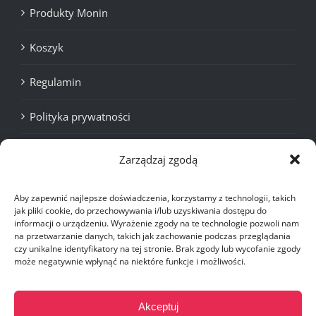
Produkty Monin
Koszyk
Regulamin
Polityka prywatności
Cookies
Zarządzaj zgodą
Aby zapewnić najlepsze doświadczenia, korzystamy z technologii, takich
jak pliki cookie, do przechowywania i/lub uzyskiwania dostępu do
Last Minute
Włoska Kawa
Wakacje
informacji o urządzeniu. Wyrażenie zgody na te technologie pozwoli nam
Dominikana
Wakacje
Malediwy Wakacje
Zanzibar Last
na przetwarzanie danych, takich jak zachowanie podczas przeglądania
czy unikalne identyfikatory na tej stronie. Brak zgody lub wycofanie zgody
Minute
może negatywnie wpłynąć na niektóre funkcje i możliwości.
Akceptuj
OBSERWUJ NAS!