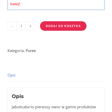
kawę!
DODAJ DO KOSZYKA
ilość
PUREE
JABUTICABA
-
Kategoria:
Puree
puree
jabuticaba
1ltr
Opis
Opis
Jabuticaba to pierwszy owoc w gamie produktów