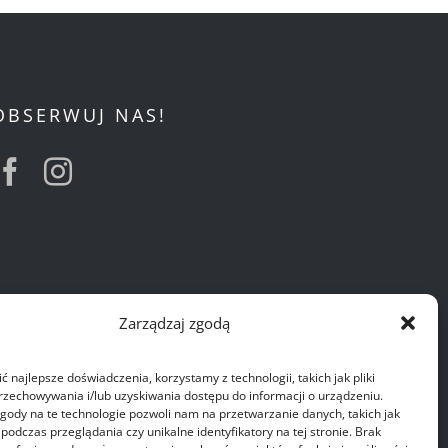
OBSERWUJ NAS!
Zarządzaj zgodą
 najlepsze doświadczenia, korzystamy z technologii, takich jak pliki
przechowywania i/lub uzyskiwania dostępu do informacji o urządzeniu.
gody na te technologie pozwoli nam na przetwarzanie danych, takich jak
odczas przeglądania czy unikalne identyfikatory na tej stronie. Brak