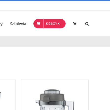
wy
Szkolenia
KOSZYK