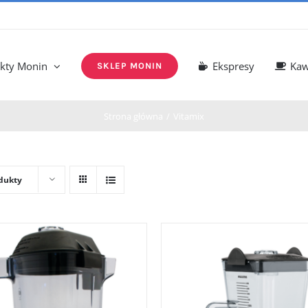
kty Monin
Ekspresy
Ka
SKLEP MONIN
Strona główna
Vitamix
dukty