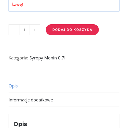
kawę!
DODAJ DO KOSZYKA
ilość
PRALINE
-
syrop
Kategoria:
Syropy Monin 0.7l
pralinkowy
0,7l
Opis
Informacje dodatkowe
Opis