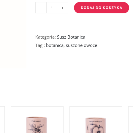
DODAJ DO KOSZYKA
ilość
Pączek
róży
perskiej,
Kategoria:
Susz Botanica
żółty
Tagi:
botanica
,
suszone owoce
100g