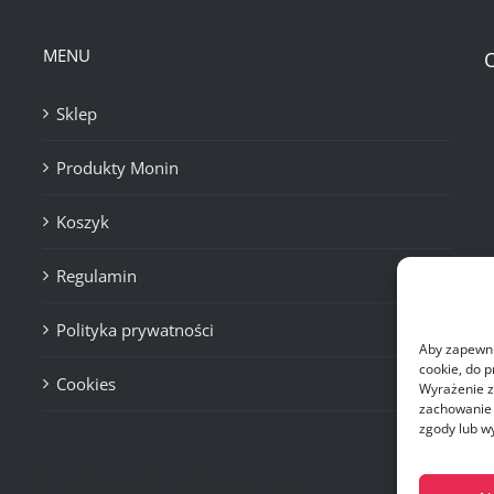
MENU
Sklep
Produkty Monin
Koszyk
Regulamin
Polityka prywatności
Aby zapewnić
cookie, do 
Cookies
Wyrażenie z
zachowanie p
zgody lub w
Last Minute
Włoska Kawa
Wakacje