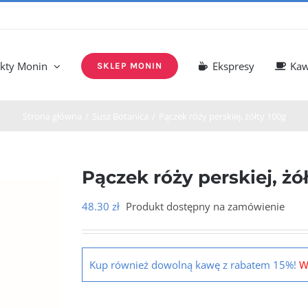
kty Monin
Ekspresy
Ka
SKLEP MONIN
Strona główna
Susz Botanica
Pączek róży perskiej, żółty 100g
Pączek róży perskiej, żó
48.30
zł
Produkt dostępny na zamówienie
Kup również dowolną kawę z rabatem 15%!
W