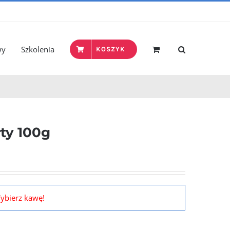
wy
Szkolenia
KOSZYK
łty 100g
ybierz kawę!