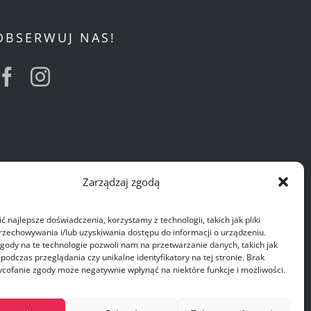
OBSERWUJ NAS!
Zarządzaj zgodą
 najlepsze doświadczenia, korzystamy z technologii, takich jak pliki
przechowywania i/lub uzyskiwania dostępu do informacji o urządzeniu.
gody na te technologie pozwoli nam na przetwarzanie danych, takich jak
odczas przeglądania czy unikalne identyfikatory na tej stronie. Brak
ycofanie zgody może negatywnie wpłynąć na niektóre funkcje i możliwości.