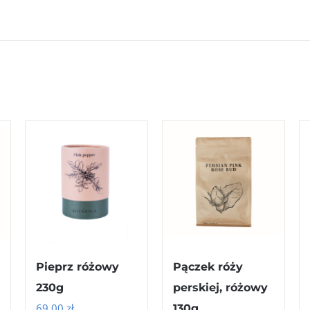
Pieprz różowy
Pączek róży
230g
perskiej, różowy
69.00
zł
130g