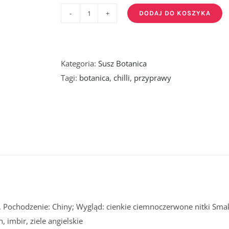
DODAJ DO KOSZYKA
ilość
Papryka
chili
nitki
Kategoria:
Susz Botanica
60g
Tagi:
botanica
,
chilli
,
przyprawy
. Pochodzenie: Chiny; Wygląd: cienkie ciemnoczerwone nitki Sma
, imbir, ziele angielskie