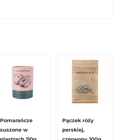
Pomarańcze
Pączek róży
suszone w
perskiej,
plastrach 110g
czerwony 100g