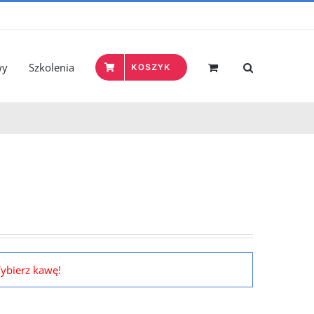
wy
Szkolenia
KOSZYK
ybierz kawę!