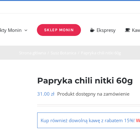
kty Monin
Ekspresy
Ka
SKLEP MONIN
Strona główna
Susz Botanica
Papryka chili nitki 60g
Papryka chili nitki 60g
31.00
zł
Produkt dostępny na zamówienie
Kup również dowolną kawę z rabatem 15%!
W