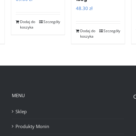
48.30
zł
Dodaj do
Szczegóły
koszyka
Dodaj do
Szczegóły
koszyka
MENU
Sklep
Produkty Monin