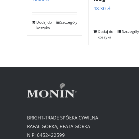
48.30
zł
Dodaj do
Szczegóły
koszyka
Dodaj do
Szczegóły
koszyka
BRIGHT-TRADE SPÓŁKA CYWILNA
RAFAŁ GÓRKA, BEATA GÓRKA
NIP: 6452422599