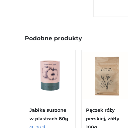
Podobne produkty
Jabłka suszone
Pączek róży
w plastrach 80g
perskiej, żółty
40.00
zł
100g