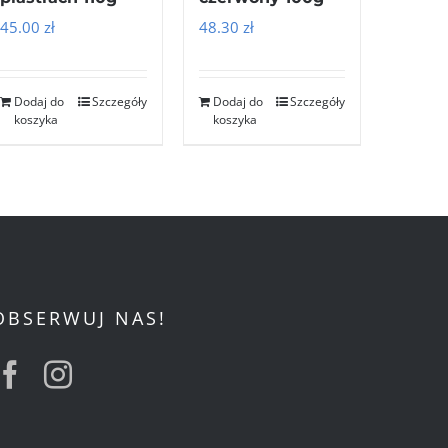
45.00
zł
48.30
zł
Dodaj do
Szczegóły
Dodaj do
Szczegóły
koszyka
koszyka
OBSERWUJ NAS!