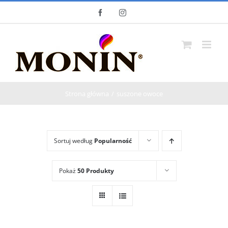
Skip
Facebook
Instagram
to
content
Strona główna
suszone owoce
Sortuj według
Popularność
Pokaż
50 Produkty