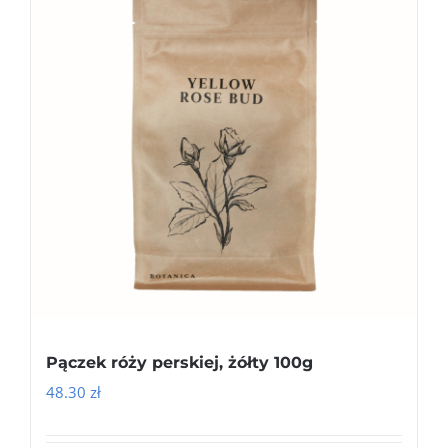
Pączek róży perskiej, żółty 100g
48.30
zł