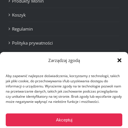
Produkty Monin
Koszyk
Regulamin
Polityka prywatności
Cookies
Zarządzaj zgodą
Aby zapewnić najlepsze doświadczenia, korzystamy z technologii, takich
jak pliki cookie, do przechowywania i/lub uzyskiwania dostępu do
Last Minute
Włoska Kawa
Wakacje
informacji o urządzeniu. Wyrażenie zgody na te technologie pozwoli nam
Dominikana
Wakacje
Malediwy Wakacje
Zanzibar Last
na przetwarzanie danych, takich jak zachowanie podczas przeglądania
czy unikalne identyfikatory na tej stronie. Brak zgody lub wycofanie zgody
Minute
może negatywnie wpłynąć na niektóre funkcje i możliwości.
Akceptuj
OBSERWUJ NAS!