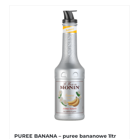
PUREE BANANA – puree bananowe 1ltr