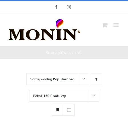
Skip
Facebook
Instagram
to
content
Strona główna
chilli
Sortuj według
Popularność
Pokaż
150 Produkty