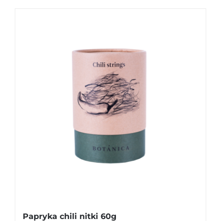
Papryka chili nitki 60g