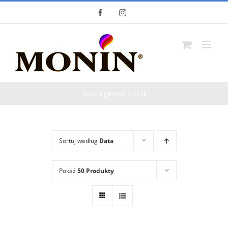
Skip
Facebook
Instagram
to
content
Strona główna
chilli
Sortuj według
Data
Pokaż
50 Produkty