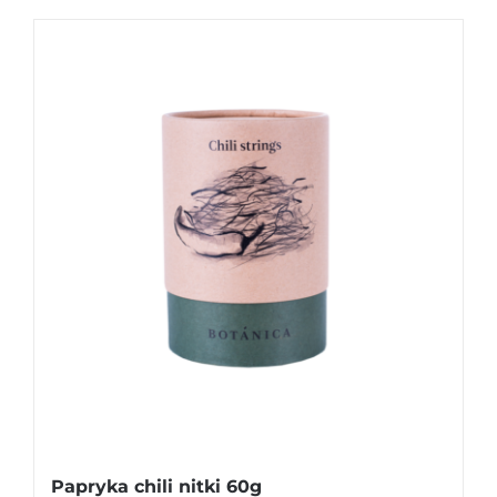
Papryka chili nitki 60g