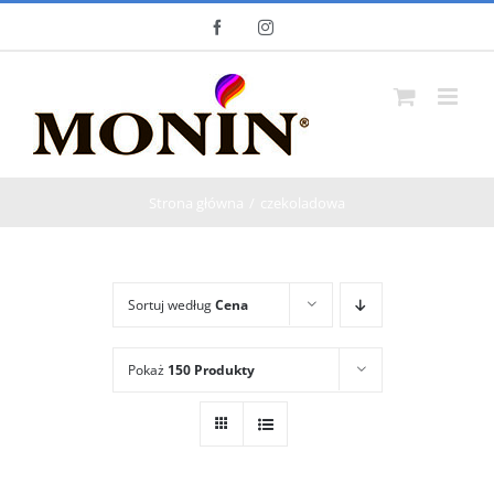
Skip
Facebook
Instagram
to
content
Strona główna
czekoladowa
Sortuj według
Cena
Pokaż
150 Produkty