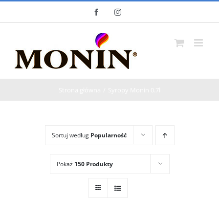
Skip
Facebook
Instagram
to
content
Strona główna
Syropy Monin 0.7l
Sortuj według
Popularność
Pokaż
150 Produkty