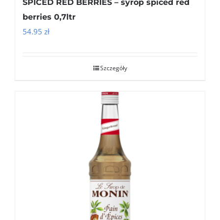
SPICED RED BERRIES – syrop spiced red
berries 0,7ltr
54.95
zł
Szczegóły